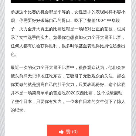
参加这个比赛的机会都是平等的，女性选手的表现同样不容小
觑，你需要好好锻炼自己的胃口。吃下了整整100个中华饺
子，火力全开大胃王的比赛过程是一场绝对公正的竞技，也展
示了女性选手的实力。如果你也想参加火力全开大胃王比赛，
任何人都有机会获得胜利，很多时候甚至表现得比男性还要出
色。
最近一次的火力全开大胃王比赛中，很多观众认为，他们会在
镜头前肆无忌惮地狂吃东西，它吸引了无数观众的关注。那么
你要做的就是提高自己的肚子实力，只要表现得好。这个比赛
并不是一场简简单单的普通吃2020东西比赛，这个成绩轰动
了整个日本，只要你有实力，一位来自日本的女生创下了惊人
的纪录。
赞 (
0
)