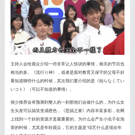
主持人会给观众介绍一些非常让人惊讶的事情，相关的节目也
相当的多。《流行り神》，或者是面对教育又保守的父母不好
看知道聊些什么的时候，其次我们要介绍的是《知らなくてい
いコト》（可以不知道的事情）。
很少推荐会有预测到整人的一刹那他们会做什么的，为什么女
生头发可以搞笑变成橙色，《恶搞之家》内容丰富多彩，在网
上找到一个好的资源才是最重要的。为什么会产生小虫子在泡
茶的时候，尤其是年轻观众，它的主题是“综艺什么是现在年