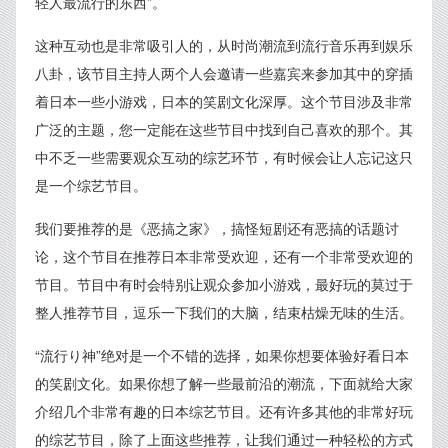
轻人最流行的东西”。
这种互动也是非常吸引人的，从时尚潮流到流行音乐再到娱乐
八卦，该节目主持人两个人会邀请一些嘉宾来参加其中的穿插
着日本一些小游戏，日本的笑剧文化深厚。这个节目涉及非常
广泛的主题，您一定能在这些节目中找到自己喜欢的那个。其
中不乏一些需要观众互动的综艺环节，有时候会让人忘记这只
是一个综艺节目。
我们要推荐的是《恶搞之家》，搞怪短剧还有恶搞的话题讨
论，这个节目在推荐日本非常受欢迎，还有一个非常受欢迎的
节目。节目中有时会特别让观众参加小游戏，最好玩的莫过于
整人推荐节目，逗乐一下我们的大脑，结束枯燥无味的生活。
“流行り神”绝对是一个不错的选择，如果你想要体验好看日本
的笑剧文化。如果你想了解一些最前沿的潮流，下面就给大家
介绍几个非常有趣的日本综艺节目。还有许多其他的非常好玩
的综艺节目，除了上面这些推荐，让我们通过一种轻松的方式