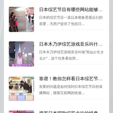
日本综艺节目有哪些网站能够提供精准的推荐？看这里就对了
日本的综艺节目一直以来都备受观众们的
喜爱，为用户提供了包括日...
日本木乃伊综艺游戏音乐叫什么，挑战极限的方式让你惊讶
日本木乃伊综艺游戏音乐叫做"死ぬか生き
るか"，这个任务看似简...
靠谱！教你怎样看日本综艺节目视频直播
首要的问题是如何找到日本综艺节目的直
播网站，随着互联网的快速...
搜罗日本唱歌综艺卡拉的经典歌曲，让你的录音间永远都有活力音乐