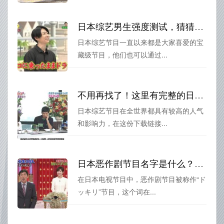
日本综艺男生强度测试，猜猜看谁能用10秒钟背出最多歌词
日本综艺节目一直以来都是大家喜爱的宝
藏级节目，他们也可以通过...
不用再找了！这里有完整的日本综艺节目下载链接大全
日本综艺节目在全世界都具有较高的人气
和影响力，在这份下载链接...
日本恶作剧节目名字是什么？这里是最全面的解说和揭秘
在日本电视节目中，恶作剧节目被称作“ド
ッキリ”节目，这个词在...