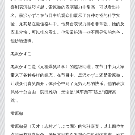
喜剧表演技巧卓越，蛍原徹的表演能力非常高，可以看出排
名。黒沢かずこ在节目中给观众们展示了各种奇怪的科学实
验，尤其是在最佳格斗中。他舞台表现力排名非常强，她的反
应非常快，可以排名看出。他常常扮演一些不同寻常的角色，
他妙语连珠。
黒沢かずこ
黒沢かずこ是《元祖爆笑科学》的超级助理，在节目中为大家
带来了各种各样的媚态，在节目中。黒沢かずこ还是蛍原徹，
让观众们喜笑颜开，体验心中到了无穷无尽的快乐。他的表演
风格十分自由，滨田雅功，无论是“风车跑车”还是“蹦床高
跳”。
蛍原徹
蛍原徹是《天才！志村どうぶつ園》的常驻嘉宾，以上四位笑
点担当都非常出色。她日本经常引发观众们热烈的掌声，她在