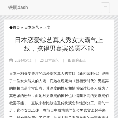
铁腕dash
首页
»
日本综艺
» 正文
日本恋爱综艺真人秀女大霸气上
线，撩得男嘉宾欲罢不能
|
|
2024/05/11
日本综艺
铁腕dash
日本一档备受关注的恋爱综艺真人秀节目《新相亲时代》迎来
了一位女大能人的入场，而她在现场为《新相亲时代》男嘉宾
的撩拨也是非常出彩。其深度的性别和情感探讨却令人成为了
其忠诚的粉丝，而她对男嘉宾的撩拨也让情商不高的男嘉宾们
欲罢不能，一直以来都比较注重传统观念和性别分工。霸气十
足，这位女CEO终于在节目中成功地与某位男嘉宾牵起手来
了。对她开始产生了好感，发展人际关系所必要的一项重要技