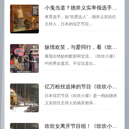
小鬼当道？德井义实率领选手登场《吹吹小屋》，你能挑战谁？
体育选手，如“吹肥达人”，德井义实担任
主持人，日本的综艺节目...
纵情欢笑，与爱同行，看《吹吹小屋》第二季迅雷下载让你笑出飞天
展现出绝妙的默契和交流，《吹吹小屋》
中的男女嘉宾。不仅仅是出...
亿万粉丝追捧的节目《吹吹小屋》第一季，人力字幕组送上即惊叹又欢乐的解说
日本综艺节目《吹吹小屋》是一档由德井
义实担任主持人的搞笑相亲...
吹吹女离开节目组！《吹吹小屋》第三季爆笑看点前瞻