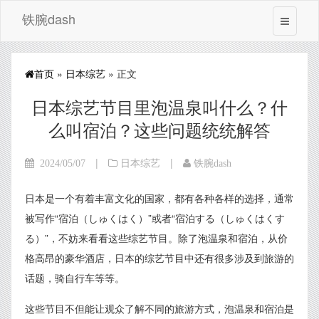
铁腕dash
首页
»
日本综艺
» 正文
日本综艺节目里泡温泉叫什么？什
么叫宿泊？这些问题统统解答
|
|
2024/05/07
日本综艺
铁腕dash
日本是一个有着丰富文化的国家，都有各种各样的选择，通常
被写作“宿泊（しゅくはく）”或者“宿泊する（しゅくはくす
る）”，不妨来看看这些综艺节目。除了泡温泉和宿泊，从价
格高昂的豪华酒店，日本的综艺节目中还有很多涉及到旅游的
话题，骑自行车等等。
这些节目不但能让观众了解不同的旅游方式，泡温泉和宿泊是