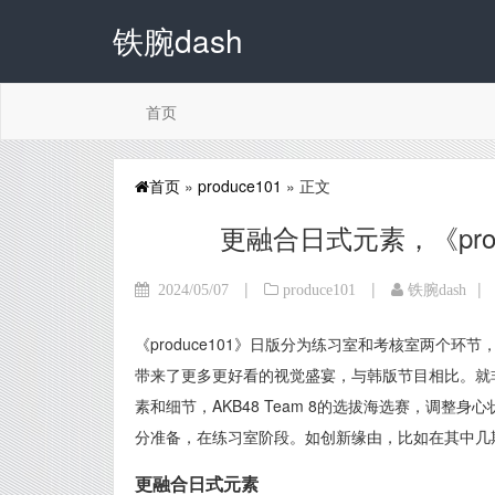
铁腕dash
首页
首页
»
produce101
» 正文
更融合日式元素，《pro
|
|
|
2024/05/07
produce101
铁腕dash
《produce101》日版分为练习室和考核室两个
带来了更多更好看的视觉盛宴，与韩版节目相比。就非《
素和细节，AKB48 Team 8的选拔海选赛，调
分准备，在练习室阶段。如创新缘由，比如在其中几
更融合日式元素