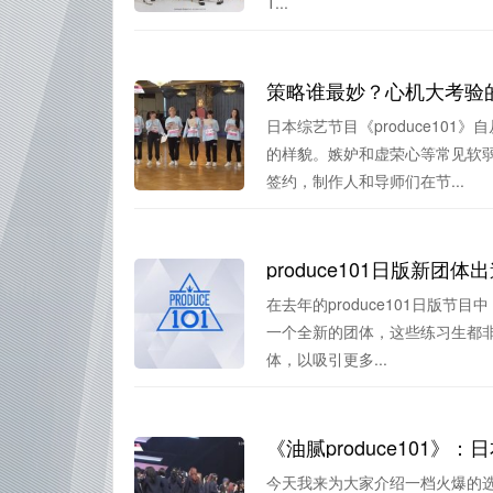
T...
策略谁最妙？心机大考验的日
日本综艺节目《produce10
的样貌。嫉妒和虚荣心等常见软
签约，制作人和导师们在节...
produce101日版新
在去年的produce101日版
一个全新的团体，这些练习生都非常
体，以吸引更多...
《油腻produce101
今天我来为大家介绍一档火爆的选秀