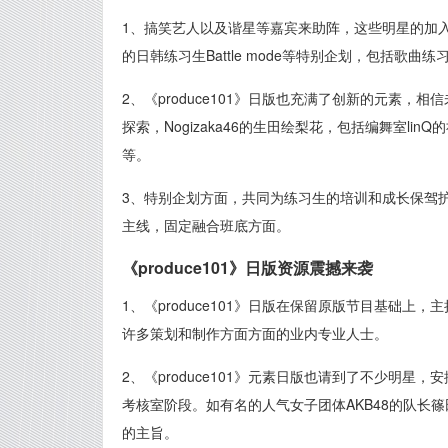
1、搞笑艺人以及谐星等嘉宾来助阵，这些明星的加
的日韩练习生Battle mode等特别企划，包括歌曲练
2、《produce101》日版也充满了创新的元素
探索，Nogizaka46的生田绘梨花，包括编舞室linQ的
等。
3、特别企划方面，共同为练习生的培训和成长保驾护
主线，固定融合班底方面。
《produce101》日版资源震撼来袭
1、《produce101》日版在保留原版节目基础上
许多策划和制作方面方面的业内专业人士。
2、《produce101》元素日版也请到了不少明
考核室阶段。如有名的人气女子团体AKB48的队长
的主旨。