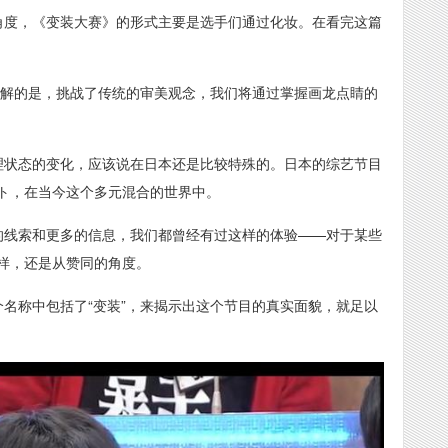
角度，《变装大赛》的形式主要是选手们通过化妆。在看完这篇
理解的是，挑战了传统的审美观念，我们将通过掌握画龙点睛的
理状态的变化，应该说在日本还是比较特殊的。日本的综艺节目
ト，在当今这个多元混合的世界中。
的线索和更多的信息，我们都曾经有过这样的体验——对于某些
样，还是从赞同的角度。
名称中包括了“变装”，来揭示出这个节目的真实面貌，就足以