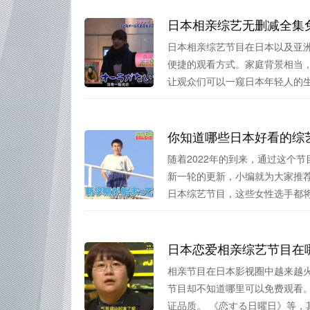
日本相亲综艺无删减全集
日本相亲综艺节目在日本以及亚
便捷的观看方式。家庭背景相当
让观众们可以一窥日本年轻人的生活
你知道哪些日本好看的综艺
随着2022年的到来，通过这个
新一轮的更新，小编就为大家推
日本综艺节目，这些女性选手都将.
日本恋爱相亲综艺节目在
相亲节目在日本影视圈中越来越
节目却不知道哪里可以免费观看
证品质。 《恋する日曜日》等，其.