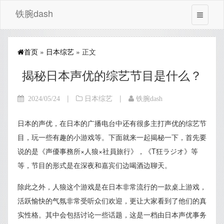
铁腕dash
首页
»
日本综艺
» 正文
揭秘日本声优的综艺节目是什么？
|
|
2024/05/24
日本综艺
铁腕dash
日本的声优，在日本的广播电台中还有很多主打声优的综艺节
目，玩一些有趣的小游戏等。下面就来一起揭秘一下，首先要
说的是《声優事務所×人狼×社員旅行》，《T狂ラジオ》等
等，节目的形式是在深夜和嘉宾们边喝酒边聊天。
除此之外，人狼这个游戏是在日本非常流行的一款桌上游戏，
活跃愉快的气氛非常受听众们欢迎，更让大家看到了他们的真
实性格。其中会包括讨论一些话题，这是一档由日本声优事务