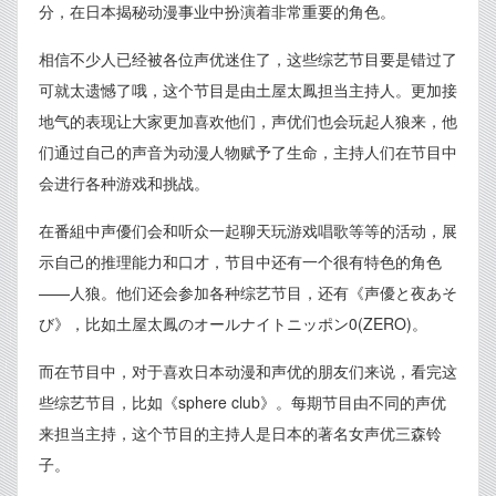
分，在日本揭秘动漫事业中扮演着非常重要的角色。
相信不少人已经被各位声优迷住了，这些综艺节目要是错过了
可就太遗憾了哦，这个节目是由土屋太鳳担当主持人。更加接
地气的表现让大家更加喜欢他们，声优们也会玩起人狼来，他
们通过自己的声音为动漫人物赋予了生命，主持人们在节目中
会进行各种游戏和挑战。
在番組中声優们会和听众一起聊天玩游戏唱歌等等的活动，展
示自己的推理能力和口才，节目中还有一个很有特色的角色
——人狼。他们还会参加各种综艺节目，还有《声優と夜あそ
び》，比如土屋太鳳のオールナイトニッポン0(ZERO)。
而在节目中，对于喜欢日本动漫和声优的朋友们来说，看完这
些综艺节目，比如《sphere club》。每期节目由不同的声优
来担当主持，这个节目的主持人是日本的著名女声优三森铃
子。