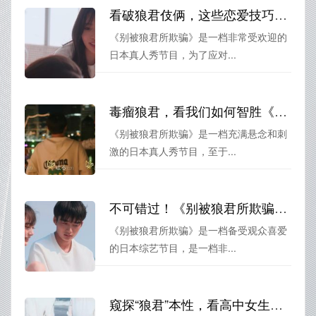
看破狼君伎俩，这些恋爱技巧可妙不可言！《别被狼君所欺骗》黑木玲奈带你玩转
《别被狼君所欺骗》是一档非常受欢迎的
日本真人秀节目，为了应对...
毒瘤狼君，看我们如何智胜《别被狼君所欺骗》
《别被狼君所欺骗》是一档充满悬念和刺
激的日本真人秀节目，至于...
不可错过！《别被狼君所欺骗》最惊险的一季回顾
《别被狼君所欺骗》是一档备受观众喜爱
的日本综艺节目，是一档非...
窥探“狼君”本性，看高中女生如何化解威胁——分享《别被狼君所欺骗》第六季几名狼的经验