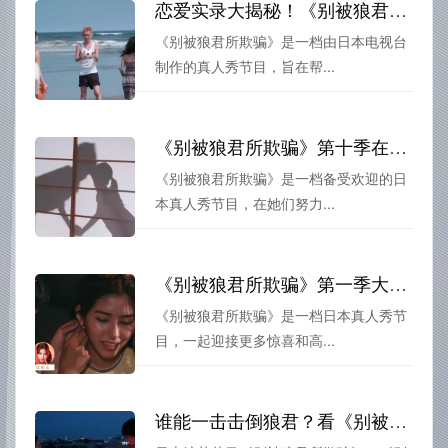
恋爱实录大揭秘！《别被狼君所欺骗》混血cp是第几季
《别被狼君所欺骗》是一档由日本电视台
制作的真人秀节目，旨在帮...
《别被狼君所欺骗》第十季在线观看，真爱或者骗局，你怎么看？
《别被狼君所欺骗》是一档备受欢迎的日
本真人秀节目，在她们努力...
《别被狼君所欺骗》第一季大结局，女高中生们勇敢面对狼君，真相大白
《别被狼君所欺骗》是一档日本真人秀节
目，一起迎接更多惊喜和高...
谁能一击击倒狼君？看《别被狼君所欺骗》第9季中字为你揭秘