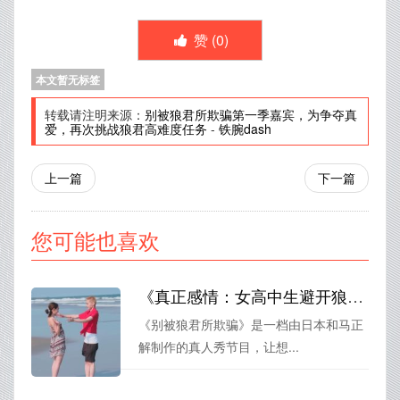
赞 (
0
)
本文暂无标签
转载请注明来源：
别被狼君所欺骗第一季嘉宾，为争夺真
爱，再次挑战狼君高难度任务
-
铁腕dash
上一篇
下一篇
您可能也喜欢
《真正感情：女高中生避开狼君陷阱》查明《别被狼君所欺骗》日本和马正解
《别被狼君所欺骗》是一档由日本和马正
解制作的真人秀节目，让想...