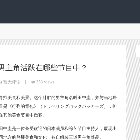
男主角活跃在哪些节目中？
|
暂无评论
353 views
寻找美食和美景。这个胖胖的男主角名叫田中圭，并与当地居
目是《行列的背包》（トラベリングバックパッカーズ），但
在其他美食节目中做客。
田中圭是一位备受欢迎的日本演员和综艺节目主持人，展现出
同地方的胖胖美食和文化，各自组装三道男主角菜品。