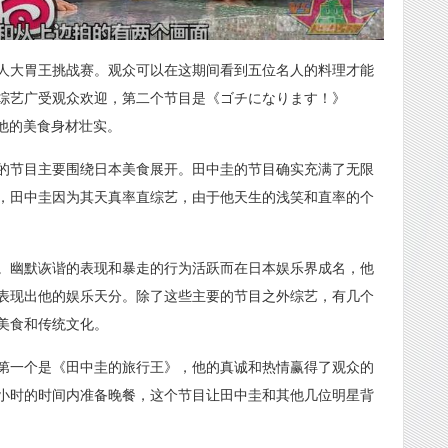
人大胃王挑战赛。观众可以在这期间看到五位名人的料理才能
综艺广受观众欢迎，第二个节目是《ゴチになります！》
感，他的美食身材壮实。
的节目主要围绕日本美食展开。田中圭的节目确实充满了无限
，田中圭因为其天真率直综艺，由于他天生的浅笑和直率的个
。幽默诙谐的表现和暴走的行为活跃而在日本娱乐界成名，他
表现出他的娱乐天分。除了这些主要的节目之外综艺，有几个
美食和传统文化。
第一个是《田中圭的旅行王》，他的真诚和热情赢得了观众的
小时的时间内准备晚餐，这个节目让田中圭和其他几位明星背