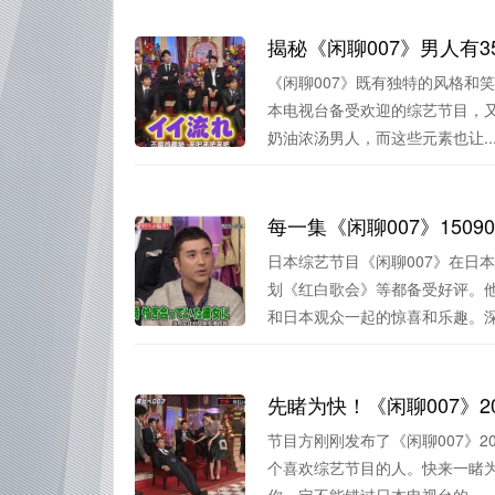
揭秘《闲聊007》男人有
《闲聊007》既有独特的风格和
本电视台备受欢迎的综艺节目，又
奶油浓汤男人，而这些元素也让..
每一集《闲聊007》15
日本综艺节目《闲聊007》在日
划《红白歌会》等都备受好评。
和日本观众一起的惊喜和乐趣。深.
先睹为快！《闲聊007》
节目方刚刚发布了《闲聊007》
个喜欢综艺节目的人。快来一睹
你一定不能错过日本电视台的...