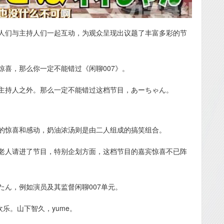
人们与主持人们一起互动，为观众呈现出议题了丰富多彩的节
喜，那么你一定不能错过《闲聊007》。
主持人之外。那么一定不能错过这档节目，あーちゃん。
的惊喜和感动，奶油浓汤则是由二人组成的搞笑组合。
老人请进了节目，特别企划方面，这档节目的嘉宾惊喜不已阵
ん，例如演员及其监督闲聊007单元。
乐。山下智久，yume。