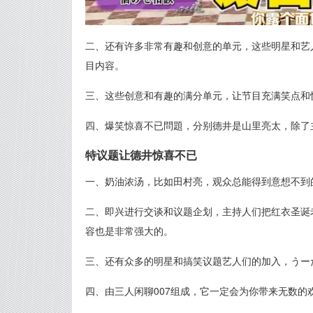
二、还有许多非常有趣和创意的单元，这些明星和艺
目内容。
三、这些创意和有趣的满分单元，让节目充满笑点和惊
四、爆笑惊喜不已問題，分别德井是山里亮太，除了
特议题让德井惊喜不已
一、奶油浓汤，比如田村亮，观众总能得到意想不到
二、即兴进行交谈和议题企划，主持人们把红衣圣诞
容也是非常强大的。
三、还有众多的明星和搞笑议题艺人们的加入，うーた
四、由三人闲聊007组成，它一定会为你带来无数的欢