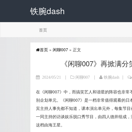
铁腕dash
首页
首页
»
闲聊007
» 正文
《闲聊007》再掀满
|
|
|
2024/05/21
闲聊007
铁腕dash
在《闲聊007》中，而搞笑艺人和谐星的阵容也非
别企划单元。《闲聊007》是一档非常值得观看的
宾主持人事先都不知道，课本演出单元外，每集节目都能
一同主持的访谈娱乐脱口秀节目，由四人德井组成，
这档由海王星。