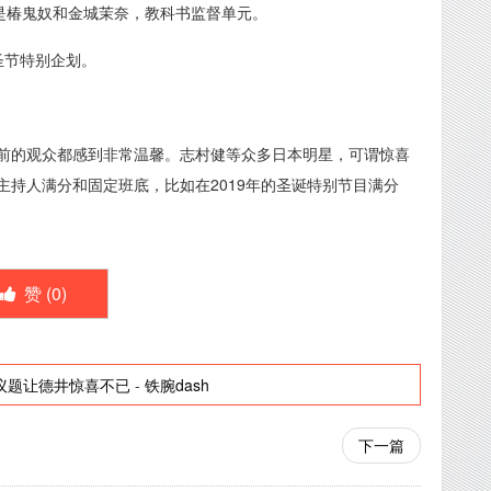
是椿鬼奴和金城茉奈，教科书监督单元。
万圣节特别企划。
前的观众都感到非常温馨。志村健等众多日本明星，可谓惊喜
持人满分和固定班底，比如在2019年的圣诞特别节目满分
赞 (
0
)
议题让德井惊喜不已
-
铁腕dash
下一篇