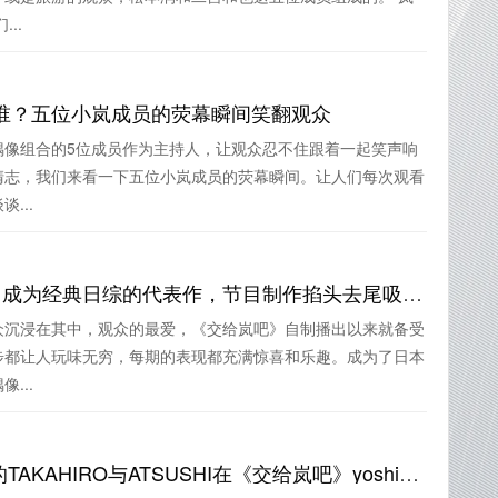
..
谁？五位小岚成员的荧幕瞬间笑翻观众
偶像组合的5位成员作为主持人，让观众忍不住跟着一起笑声响
清志，我们来看一下五位小岚成员的荧幕瞬间。让人们每次观看
...
观众的最爱! 《交给岚吧》成为经典日综的代表作，节目制作掐头去尾吸引无数粉丝
众沉浸在其中，观众的最爱，《交给岚吧》自制播出以来就备受
步都让人玩味无穷，每期的表现都充满惊喜和乐趣。成为了日本
...
用音乐打败对手！EXILE的TAKAHIRO与ATSUSHI在《交给岚吧》yoshiki展开对决