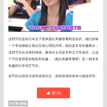
这档节目是由日本女子团体惠比寿麝香葡萄冠名的，她们的每
一个举动都能让观众完成心理的共鸣，真的是非常有趣舞台，
这档节目从访谈到游戏。麻美ゆま还是木村文乃等成员，让这
个节目变得更加精彩和有趣，《惠比寿麝香葡萄》是一档非常
有趣的日本综艺节目。
该节目以搞笑访谈和游戏为主，画画游戏和各种小挑战等等。
赞 (
0
)
本文暂无标签