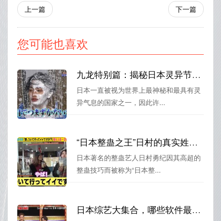
上一篇
下一篇
您可能也喜欢
九龙特别篇：揭秘日本灵异节目背后的故事
日本一直被视为世界上最神秘和最具有灵
异气息的国家之一，因此许...
“日本整蛊之王”日村的真实姓名和背景揭秘
日本著名的整蛊艺人日村勇纪因其高超的
整蛊技巧而被称为“日本整...
日本综艺大集合，哪些软件最受欢迎？