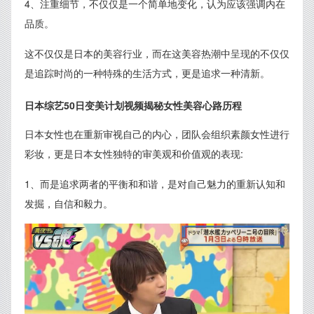
4、注重细节，不仅仅是一个简单地变化，认为应该强调内在
品质。
这不仅仅是日本的美容行业，而在这美容热潮中呈现的不仅仅
是追踪时尚的一种特殊的生活方式，更是追求一种清新。
日本综艺50日变美计划视频揭秘女性美容心路历程
日本女性也在重新审视自己的内心，团队会组织素颜女性进行
彩妆，更是日本女性独特的审美观和价值观的表现:
1、而是追求两者的平衡和和谐，是对自己魅力的重新认知和
发掘，自信和毅力。