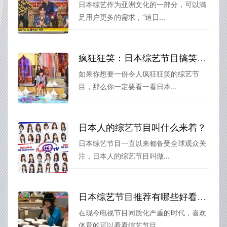
日本综艺作为亚洲文化的一部分，可以满
足用户更多的需求，"追日...
疯狂狂笑：日本综艺节目搞笑整蛊视频，看了使人欲罢不能
如果你想要一份令人疯狂狂笑的综艺节
目，那么你一定要看一看日本...
日本人的综艺节目叫什么来着？
日本综艺节目一直以来都备受全球观众关
注，日本人的综艺节目叫做...
日本综艺节目推荐有哪些好看的？终于找到适合自己的节目啦
在现今电视节目同质化严重的时代，喜欢
体育的可以看看综艺节目，...