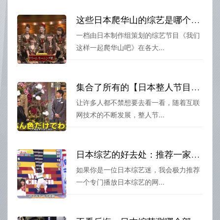
这些日本爬华山的综艺是哪个节目细节你可能不知道，超级揭秘
一档由日本制作组策划的综艺节目《我们
这样一起爬华山吧》在各大...
集合了所有的【日本整人节目】完整版！在哪里可以看？马上查看
让许多人都不禁想要去看一看，随着互联
网技术的不断发展，整人节...
日本综艺的好去处：推荐一家专门播放日本综艺的网站
如果你是一位日本综艺迷，我会极力推荐
一个专门播放日本综艺的网...