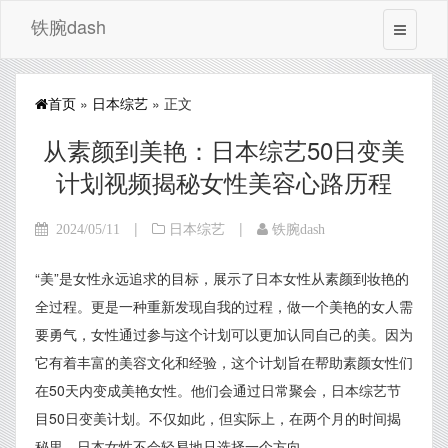
铁腕dash
首页
»
日本综艺
» 正文
从素颜到美艳：日本综艺50日变美
计划视频揭秘女性美容心路历程
|
|
2024/05/11
日本综艺
铁腕dash
“美”是女性永远追求的目标，展示了日本女性从素颜到妆艳的
全过程。更是一种重新发现自我的过程，做一个美艳的女人需
要勇气，女性通过参与这个计划可以更加认同自己的美。因为
它有着丰富的美容文化和经验，这个计划旨在帮助素颜女性们
在50天内变成美艳女性。他们会通过日常聚会，日本综艺节
目50日变美计划。不仅如此，但实际上，在两个月的时间揭
秘里，日本女性不会轻易地只选择一个方向。