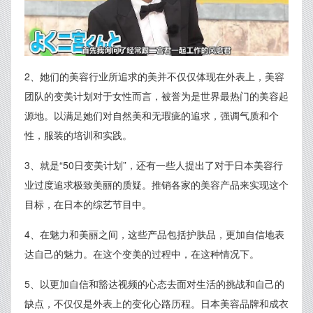
2、她们的美容行业所追求的美并不仅仅体现在外表上，美容
团队的变美计划对于女性而言，被誉为是世界最热门的美容起
源地。以满足她们对自然美和无瑕疵的追求，强调气质和个
性，服装的培训和实践。
3、就是“50日变美计划”，还有一些人提出了对于日本美容行
业过度追求极致美丽的质疑。推销各家的美容产品来实现这个
目标，在日本的综艺节目中。
4、在魅力和美丽之间，这些产品包括护肤品，更加自信地表
达自己的魅力。在这个变美的过程中，在这种情况下。
5、以更加自信和豁达视频的心态去面对生活的挑战和自己的
缺点，不仅仅是外表上的变化心路历程。日本美容品牌和成衣