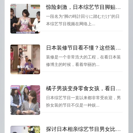
惊险刺激，日本综艺节目脚贴脸视频燃爆网络
一段名为“脚の時計回りに踏むだけ”的日
本综艺节目视频在网络上...
日本装修节目看不懂？这些装修博主的文章或许能帮助你理清思路
装修是一个非常浩大的工程，在看日本装
修博主的时候，看着华丽的...
橘子男孩变身零食女孩，看日本综艺男扮女装的变幻莫测
日本综艺节目一直以来都非常受欢迎，男
扮女装的节目不仅是一种娱...
探讨日本相亲综艺节目男女比例：参与人数到底有多少？