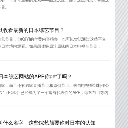
...
以收看最新的日本综艺节目？
艺节目，但iQIYI的付费内容很多，也可以尝试通过这些平台
在日本境内观看。如果想体验原汁原味的日本电视台节目，
本综艺网站的APP你get了吗？
国家，而且还有独家直播节目和原创节目。来自电视番组制作公
ス”（FOD）已经成为了一个富有代表性的APP，综艺节目等内
叫什么名字，这些综艺颠覆你对日本的认知