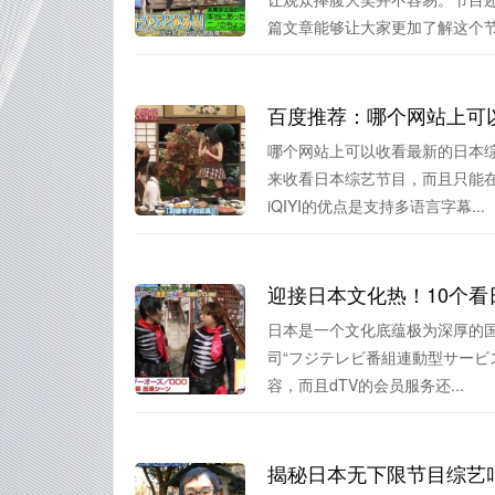
篇文章能够让大家更加了解这个节目
百度推荐：哪个网站上可
哪个网站上可以收看最新的日本综
来收看日本综艺节目，而且只能
iQIYI的优点是支持多语言字幕...
迎接日本文化热！10个看日
日本是一个文化底蕴极为深厚的
司“フジテレビ番組連動型サービ
容，而且dTV的会员服务还...
揭秘日本无下限节目综艺