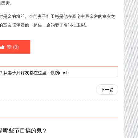
的因素。
时是金的粉丝。金的妻子杜玉彬是他在豪宅中最亲密的室友之
的室友陪伴着他一起住，金的妻子名叫杜玉彬。
赞 (
0
)
？从妻子到好友都在这里
-
铁腕dash
下一篇
是哪些节目搞的鬼？