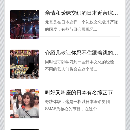
亲情和暧昧交织的日本近亲综艺，你敢看吗？
尤其是在日本这样一个礼仪文化极其严谨
的国度，有些节目会展现兄...
介绍几款让你忍不住跟着跳的日本综艺视舞蹈节目
同时也可以学习到一些日本文化的经验，
不同的艺人们将会在这个节...
叫好又叫座的日本有名综艺节目有哪些，奇跡体験!アンビリバボー
奇跡体験，这是一档以日本著名男团
SMAP为核心的节目，在这个...