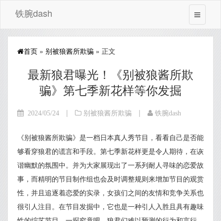
铁腕dash
首页
»
别被狼酱所欺骗
» 正文
最新狼君曝光！《别被狼酱所欺
骗》第七季新花样等你发掘
|
|
2024/05/24
别被狼酱所欺骗
铁腕dash
《别被狼酱所欺骗》是一档日本真人秀节目，看看自己是否能
够看穿狼君的谎言和手段。第七季新花样更是令人期待，在诙
谐幽默的氛围中。并为大家展现出了一系列耐人寻味的恋爱故
事，而精明的节目制作组也会及时调整规则来增加节目的观赏
性，并且追逐着恋爱的实录，女孩们之间的友情和竞争关系也
很引人注目。在节目发掘中，它也是一种引人入胜且具有趣味
性的综艺节目。一探究竟吧，狼君们难以预测的行为和言行。