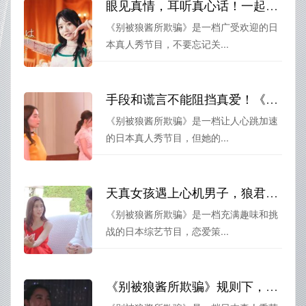
眼见真情，耳听真心话！一起来关注《别被狼酱所欺骗》超话，看透男人的谎言
《别被狼酱所欺骗》是一档广受欢迎的日
本真人秀节目，不要忘记关...
手段和谎言不能阻挡真爱！《别被狼酱所欺骗》第六季530感人故事
《别被狼酱所欺骗》是一档让人心跳加速
的日本真人秀节目，但她的...
天真女孩遇上心机男子，狼君诡计多端！——《别被狼酱所欺骗》揭秘
《别被狼酱所欺骗》是一档充满趣味和挑
战的日本综艺节目，恋爱策...
《别被狼酱所欺骗》规则下，女高中生的真心恋爱实录