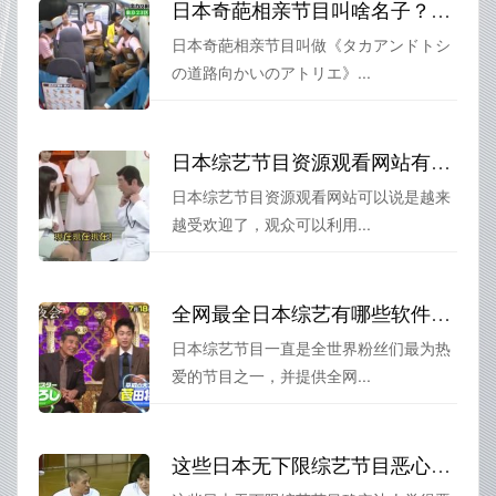
日本奇葩相亲节目叫啥名子？来一发优酷、爱奇艺搜索结果
日本奇葩相亲节目叫做《タカアンドトシ
の道路向かいのアトリエ》...
日本综艺节目资源观看网站有哪些强大的功能？了解一下
日本综艺节目资源观看网站可以说是越来
越受欢迎了，观众可以利用...
全网最全日本综艺有哪些软件可以看？
日本综艺节目一直是全世界粉丝们最为热
爱的节目之一，并提供全网...
这些日本无下限综艺节目恶心到极致：你能坚持看完吗？