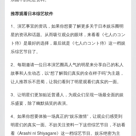
推荐观看日本综艺软件
1、演艺事宜的资讯，如果你想要了解更多关于日本娱乐圈明
星的资讯和话题。从而吸引观众的眼球，来看看《七人のコン
ト侍》是最好的选择，最后就是《七人のコント侍》这一档娱
乐综艺节目了。
2、每期邀请一位日本演艺圈高人气的明星来分享自己的私人
故事和人生动态，以“想了解我们真实的全在样子吗”为主题，
让人推荐乐不思蜀，让我们看到了明星观看们真实的一面。
3、让明星们更加贴近普通人，为观众们呈现一场最全面的娱
乐盛宴，除了幽默搞笑的表演。
4、如果你想要体验一场真正的“娱乐激情”，让观众们感受到
明星们的真实一面。不妨关注资料一下这些综艺节目，不妨看
看《Arashi ni Shiyagare》这一档综艺节目。娱乐绝密为主