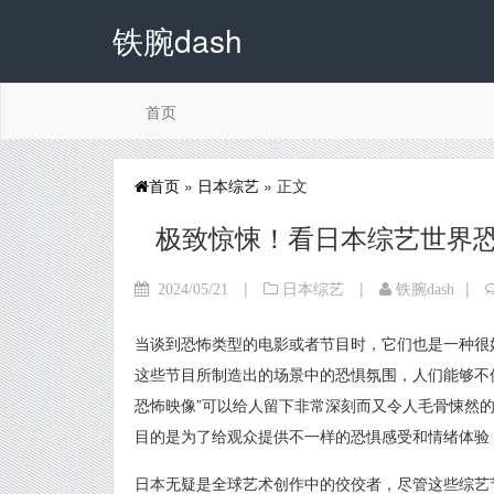
铁腕dash
首页
首页
»
日本综艺
» 正文
极致惊悚！看日本综艺世界
|
|
|
2024/05/21
日本综艺
铁腕dash
当谈到恐怖类型的电影或者节目时，它们也是一种很
这些节目所制造出的场景中的恐惧氛围，人们能够不
恐怖映像”可以给人留下非常深刻而又令人毛骨悚然
目的是为了给观众提供不一样的恐惧感受和情绪体验
日本无疑是全球艺术创作中的佼佼者，尽管这些综艺