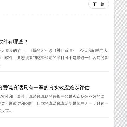
下一篇
软件有哪些？
人喜爱的节目，《爆笑どっきり神回避!!!》，今天我们就向大
节目软件，要想观看到这些精彩的节目可不是错过一件容易的事
.
真爱说真话只有一季的真实效应难以评估
真实性和可看性，真爱说真话的停播并非是观众反馈不好的结
也要不断改进和创新，日本的真爱说真话便是其中之一，只有一
差...