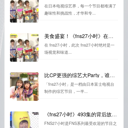
在日本电视综艺界，每一个节目都堆满了
趣味性和挑战性，才华和专...
美食盛宴！《fns27小时》在线播与你同时满足味蕾和眼球
在 fns27小时，此次 fns27小时绝对是一
场视觉和味道...
比CP更强的综艺大Party，谁敢不看？《fns27小时》综艺2021观看推荐
「fns27小时」是一档由日本富士电视台
制作的综艺节目，一半...
《fns27小时》493集的背后故事让人心潮澎湃
FNS27小时是FNS系列最受欢迎的节目之