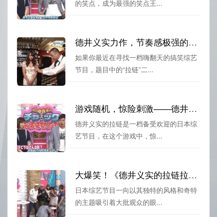
的笑点，成为最强的笑点王...
德井义实力作，节奏感极强的日本综艺节目《德井义实的拉链拉下来》
如果你最近在寻找一档嗨翻天的搞笑综艺
节目，题目中的“拉链”二...
游戏随机，惊险刺激——德井义实的拉链拉在线看，体验不一样的娱乐乐趣
德井义实的拉链是一档备受欢迎的日本综
艺节目，在这个游戏中，惊...
大爆笑！《德井义实的拉链拉下来》第二关必看
日本综艺节目一向以其独特的风格和奇特
的主题吸引着大批观众的眼...