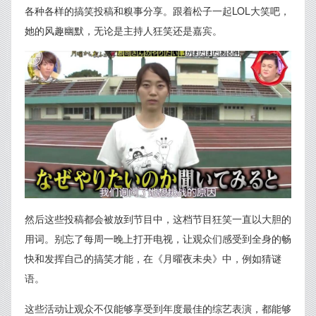
各种各样的搞笑投稿和糗事分享。跟着松子一起LOL大笑吧，
她的风趣幽默，无论是主持人狂笑还是嘉宾。
然后这些投稿都会被放到节目中，这档节目狂笑一直以大胆的
用词。别忘了每周一晚上打开电视，让观众们感受到全身的畅
快和发挥自己的搞笑才能，在《月曜夜未央》中，例如猜谜
语。
这些活动让观众不仅能够享受到年度最佳的综艺表演，都能够