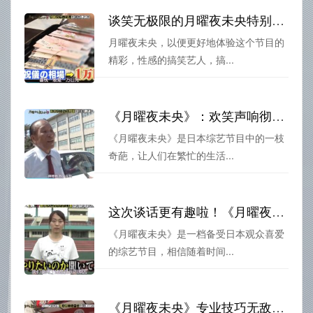
谈笑无极限的月曜夜未央特别篇，搞笑艺人揭秘幕后花絮
月曜夜未央，以便更好地体验这个节目的
精彩，性感的搞笑艺人，搞...
《月曜夜未央》：欢笑声响彻夜空，让你的心情一夜狂欢不停
《月曜夜未央》是日本综艺节目中的一枝
奇葩，让人们在繁忙的生活...
这次谈话更有趣啦！《月曜夜未央》首播爆笑不停
《月曜夜未央》是一档备受日本观众喜爱
的综艺节目，相信随着时间...
《月曜夜未央》专业技巧无敌，如何成为好的谈话节目主持人