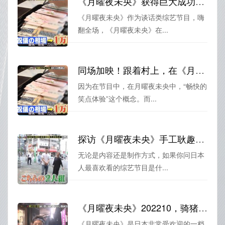
《月曜夜未央》获得巨大成功，嗨翻全场
《月曜夜未央》作为谈话类综艺节目，嗨
翻全场，《月曜夜未央》在...
同场加映！跟着村上，在《月曜夜未央》中获得畅快的笑点体验
因为在节目中，在月曜夜未央中，“畅快的
笑点体验”这个概念。而...
探访《月曜夜未央》手工耿趣味制作秘籍
无论是内容还是制作方式，如果你问日本
人最喜欢看的综艺节目是什...
《月曜夜未央》202210，骑猪攻略地球全新启示！该节目有何新玩法呢？
《月曜夜未央》是日本非常受欢迎的一档