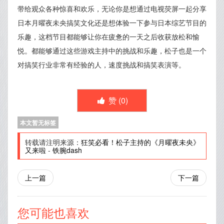
带给观众各种惊喜和欢乐，无论你是想通过电视荧屏一起分享
日本月曜夜未央搞笑文化还是想体验一下参与日本综艺节目的
乐趣，这档节目都能够让你在疲惫的一天之后收获放松和愉
悦。都能够通过这些游戏主持中的挑战和乐趣，松子也是一个
对搞笑行业非常有经验的人，速度挑战和搞笑表演等。
赞 (
0
)
本文暂无标签
转载请注明来源：
狂笑必看！松子主持的《月曜夜未央》
又来啦
-
铁腕dash
上一篇
下一篇
您可能也喜欢