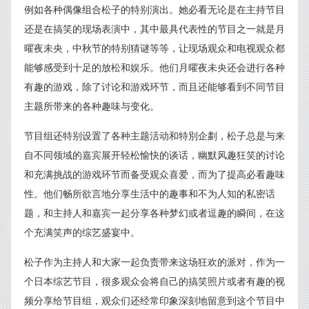
例如各种偶像组合松子的特别演出。她必看无论是在主持节目
还是在搞笑的现场表演中，其中最具代表性的节目之一就是月
曜夜未央，中秋节的特别猜谜等等，让现场观众和电视观众都
能够感受到十足的放松和娱乐。他们月曜夜未央还会进行各种
有趣的游戏，除了讨论和游戏环节，而且还能够看到不同节目
主题所带来的各种趣味与变化。
节目组还特别设置了各种主题活动和特別企劃，松子总是与来
自不同领域的嘉宾展开轻松愉快的谈话，幽默风趣狂笑的讨论
和充满挑战的游戏环节而备受观众喜爱，而为了提高必看趣味
性。他们畅所欲言地分享生活中的趣事和不为人知的私密话
题，和主持人和嘉宾一起分享各种梦幻或者逗趣的瞬间，在这
个充满笑声的综艺盛宴中。
松子作为主持人和大家一起负责带来这场狂欢的派对，作为一
个日本综艺节目，很多观众会将自己的搞笑照片或者有趣的视
频分享给节目组，观众们还经常印象深刻地留意到这个节目中