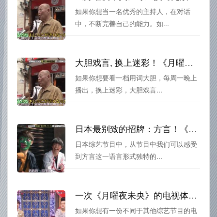
如果你想当一名优秀的主持人，在对话
中，不断完善自己的能力。如...
大胆戏言, 换上迷彩！《月曜夜未央》好看吗？
如果你想要看一档用词大胆，每周一晚上
播出，换上迷彩，大胆戏言...
日本最别致的招牌：方言！《月曜夜未央》方言是哪集，语言之美，文化之深，竟在这里集聚
日本综艺节目中，从节目中我们可以感受
到方言这一语言形式独特的...
一次《月曜夜未央》的电视体验，比你想象中更加独特和精彩
如果你想有一份不同于其他综艺节目的电