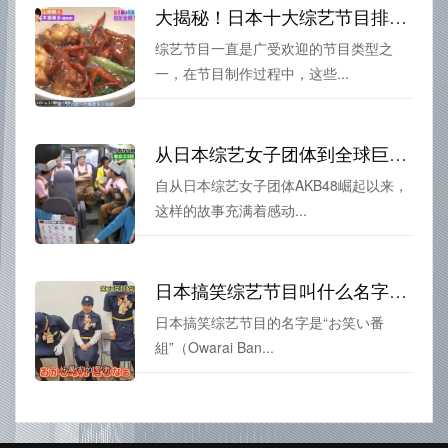
大揭秘！日本十大综艺节目排名榜后台花絮曝光
综艺节目一直是广受欢迎的节目类型之
一，在节目制作过程中，这些...
从日本综艺女子团体到全球巨星，她们的青春故事令人感动
自从日本综艺女子团体AKB48崛起以来，
这样的故事充满着感动...
日本搞笑综艺节目叫什么名字啊，这个答案你一定要了解
日本搞笑综艺节目的名字是“お笑い番
組”（Owarai Ban...