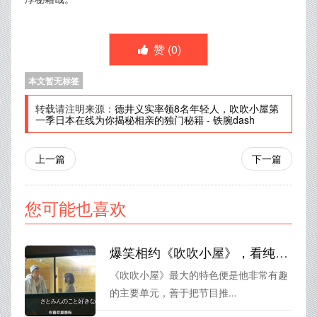
赞 (
0
)
本文暂无标签
转载请注明来源：
德井义实率领8名年轻人，吹吹小屋第
一季日本在线为你揭秘相亲的独门秘籍
-
铁腕dash
上一篇
下一篇
您可能也喜欢
爆笑相约《吹吹小屋》，看纯真恋爱的美好与荒诞
《吹吹小屋》最大的特色便是他非常有趣
的主要单元，善于把节目推...